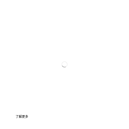
近期活动
2024 年夏季艺术展
日期： 2024 年 8 月 24 日日期： 2024 年 8 月 24 日
了解更多