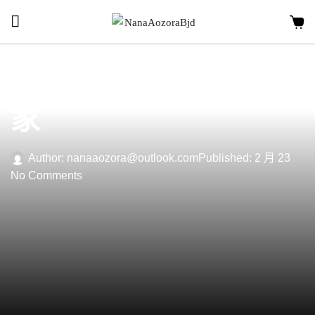
Furniture
,
Outdoor
4 min read
认识我们的特色艺术
家
Author:
nanaaozora@outlook.com
Published:
2 月 23
No Comments