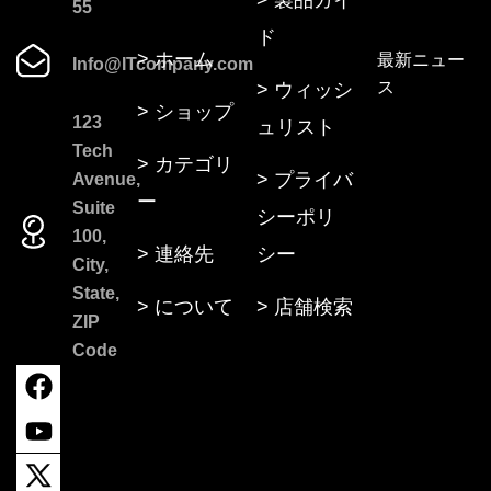
55
ド
> ホーム
最新ニュー
Info@ITcompany.com
ス
> ウィッシ
> ショップ
123
ュリスト
Tech
> カテゴリ
> プライバ
Avenue,
ー
Suite
シーポリ
100,
> 連絡先
シー
City,
State,
> について
> 店舗検索
ZIP
Code